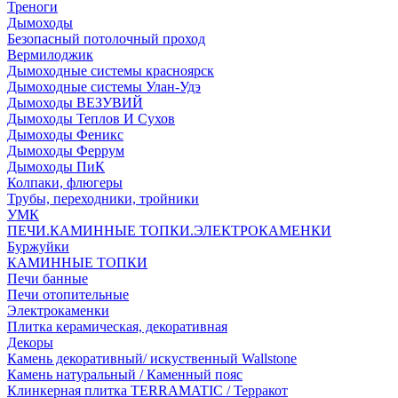
Треноги
Дымоходы
Безопасный потолочный проход
Вермилоджик
Дымоходные системы красноярск
Дымоходные системы Улан-Удэ
Дымоходы ВЕЗУВИЙ
Дымоходы Теплов И Сухов
Дымоходы Феникс
Дымоходы Феррум
Дымоходы ПиК
Колпаки, флюгеры
Трубы, переходники, тройники
УМК
ПЕЧИ.КАМИННЫЕ ТОПКИ.ЭЛЕКТРОКАМЕНКИ
Буржуйки
КАМИННЫЕ ТОПКИ
Печи банные
Печи отопительные
Электрокаменки
Плитка керамическая, декоративная
Декоры
Камень декоративный/ искуственный Wallstone
Камень натуральный / Каменный пояс
Клинкерная плитка TERRAMATIC / Терракот