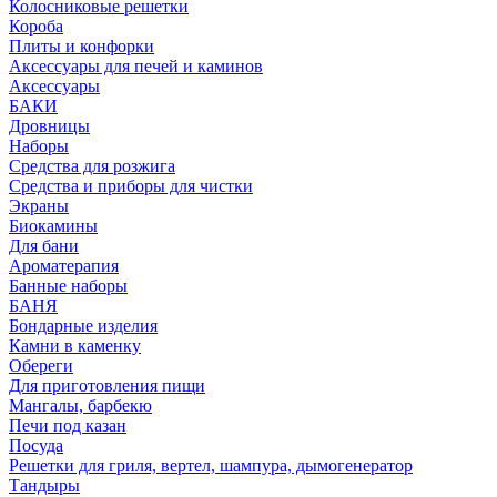
Колосниковые решетки
Короба
Плиты и конфорки
Аксессуары для печей и каминов
Аксессуары
БАКИ
Дровницы
Наборы
Средства для розжига
Средства и приборы для чистки
Экраны
Биокамины
Для бани
Ароматерапия
Банные наборы
БАНЯ
Бондарные изделия
Камни в каменку
Обереги
Для приготовления пищи
Мангалы, барбекю
Печи под казан
Посуда
Решетки для гриля, вертел, шампура, дымогенератор
Тандыры