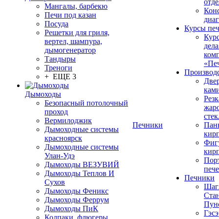
отде
Мангалы, барбекю
Конс
Печи под казан
диа
Посуда
Курсы пе
Решетки для гриля,
Кур
вертел, шампура,
дела
дымогенератор
ком
Тандыры
«Пе
Треноги
Производ
+ ЕЩЕ 3
Две
кам
Дымоходы
Резк
Безопасный потолочный
жар
проход
стек
Вермилоджик
Печники
Пан
Дымоходные системы
кир
красноярск
Фиг
Дымоходные системы
кир
Улан-Удэ
Пор
Дымоходы ВЕЗУВИЙ
печ
Дымоходы Теплов И
Печники
Сухов
Шаг
Дымоходы Феникс
Ста
Дымоходы Феррум
Пун
Дымоходы ПиК
Гэсэ
Колпаки, флюгеры