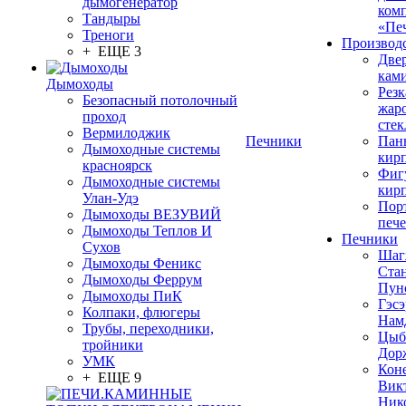
дымогенератор
ком
Тандыры
«Пе
Треноги
Производ
+ ЕЩЕ 3
Две
кам
Дымоходы
Резк
Безопасный потолочный
жар
проход
стек
Вермилоджик
Печники
Пан
Дымоходные системы
кир
красноярск
Фиг
Дымоходные системы
кир
Улан-Удэ
Пор
Дымоходы ВЕЗУВИЙ
печ
Дымоходы Теплов И
Печники
Сухов
Шаг
Дымоходы Феникс
Ста
Дымоходы Феррум
Пун
Дымоходы ПиК
Гэсэ
Колпаки, флюгеры
Нам
Трубы, переходники,
Цыб
тройники
Дор
УМК
Кон
+ ЕЩЕ 9
Вик
Ник