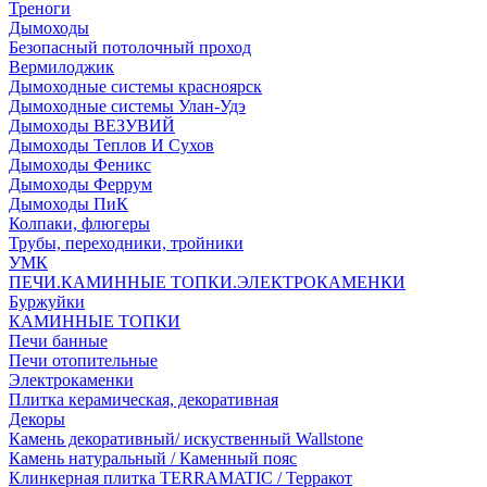
Треноги
Дымоходы
Безопасный потолочный проход
Вермилоджик
Дымоходные системы красноярск
Дымоходные системы Улан-Удэ
Дымоходы ВЕЗУВИЙ
Дымоходы Теплов И Сухов
Дымоходы Феникс
Дымоходы Феррум
Дымоходы ПиК
Колпаки, флюгеры
Трубы, переходники, тройники
УМК
ПЕЧИ.КАМИННЫЕ ТОПКИ.ЭЛЕКТРОКАМЕНКИ
Буржуйки
КАМИННЫЕ ТОПКИ
Печи банные
Печи отопительные
Электрокаменки
Плитка керамическая, декоративная
Декоры
Камень декоративный/ искуственный Wallstone
Камень натуральный / Каменный пояс
Клинкерная плитка TERRAMATIC / Терракот