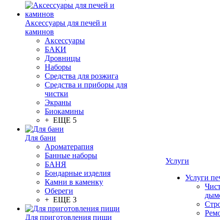
Аксессуары для печей и
каминов
Аксессуары
БАКИ
Дровницы
Наборы
Средства для розжига
Средства и приборы для
чистки
Экраны
Биокамины
+ ЕЩЕ 5
Для бани
Ароматерапия
Банные наборы
Услуги
БАНЯ
Бондарные изделия
Услуги пе
Камни в каменку
Чис
Обереги
дым
+ ЕЩЕ 3
Стр
Рем
Для приготовления пищи