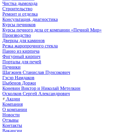
Чистка дымохода
Строительство
Ремонт и отделка
Консультация, диагностика
Курсы печников
Курсы печного дела от компании «Печной Мир»
Производство
Дверцы для каминов
Резка жаропрочного стекла
Панно из кирпича
Фигурный кирпич
Порталы для печей
Печники
Шагжиев Станислав Пунсокович
Гэсэр Намдаков
Цыбенов Доржи
Коневин Виктор и Николай Метелкин
Осколков Сергей Александрович
Акции
Компания
О компании
Новости
Отзывы
Контакты
Вакансии