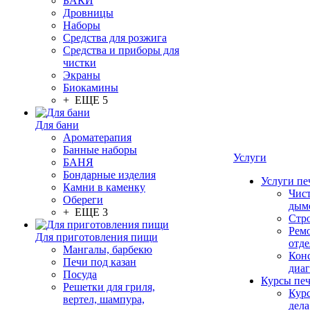
БАКИ
Дровницы
Наборы
Средства для розжига
Средства и приборы для
чистки
Экраны
Биокамины
+ ЕЩЕ 5
Для бани
Ароматерапия
Банные наборы
Услуги
БАНЯ
Бондарные изделия
Услуги пе
Камни в каменку
Чис
Обереги
дым
+ ЕЩЕ 3
Стр
Рем
Для приготовления пищи
отде
Мангалы, барбекю
Конс
Печи под казан
диа
Посуда
Курсы пе
Решетки для гриля,
Кур
вертел, шампура,
дела