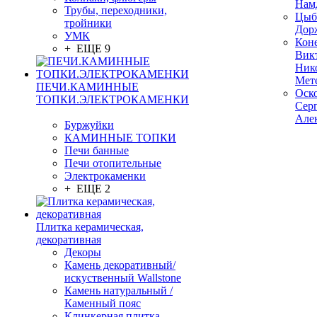
Нам
Трубы, переходники,
Цыб
тройники
Дор
УМК
Кон
+ ЕЩЕ 9
Вик
Ник
Мет
ПЕЧИ.КАМИННЫЕ
Оск
ТОПКИ.ЭЛЕКТРОКАМЕНКИ
Сер
Але
Буржуйки
КАМИННЫЕ ТОПКИ
Печи банные
Печи отопительные
Электрокаменки
+ ЕЩЕ 2
Плитка керамическая,
декоративная
Декоры
Камень декоративный/
искуственный Wallstone
Камень натуральный /
Каменный пояс
Клинкерная плитка