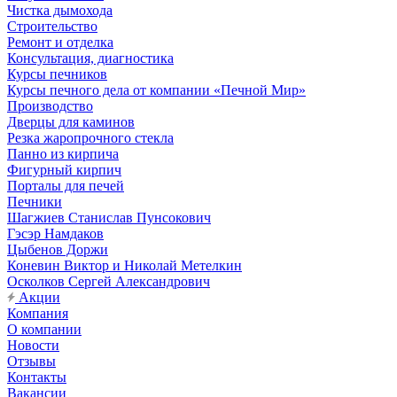
Чистка дымохода
Строительство
Ремонт и отделка
Консультация, диагностика
Курсы печников
Курсы печного дела от компании «Печной Мир»
Производство
Дверцы для каминов
Резка жаропрочного стекла
Панно из кирпича
Фигурный кирпич
Порталы для печей
Печники
Шагжиев Станислав Пунсокович
Гэсэр Намдаков
Цыбенов Доржи
Коневин Виктор и Николай Метелкин
Осколков Сергей Александрович
Акции
Компания
О компании
Новости
Отзывы
Контакты
Вакансии