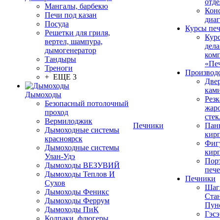
отде
Мангалы, барбекю
Конс
Печи под казан
диа
Посуда
Курсы пе
Решетки для гриля,
Кур
вертел, шампура,
дела
дымогенератор
ком
Тандыры
«Пе
Треноги
Производ
+ ЕЩЕ 3
Две
кам
Дымоходы
Резк
Безопасный потолочный
жар
проход
стек
Вермилоджик
Печники
Пан
Дымоходные системы
кир
красноярск
Фиг
Дымоходные системы
кир
Улан-Удэ
Пор
Дымоходы ВЕЗУВИЙ
печ
Дымоходы Теплов И
Печники
Сухов
Шаг
Дымоходы Феникс
Ста
Дымоходы Феррум
Пун
Дымоходы ПиК
Гэсэ
Колпаки, флюгеры