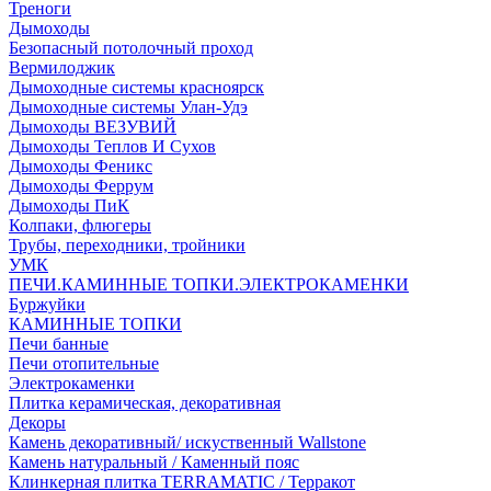
Треноги
Дымоходы
Безопасный потолочный проход
Вермилоджик
Дымоходные системы красноярск
Дымоходные системы Улан-Удэ
Дымоходы ВЕЗУВИЙ
Дымоходы Теплов И Сухов
Дымоходы Феникс
Дымоходы Феррум
Дымоходы ПиК
Колпаки, флюгеры
Трубы, переходники, тройники
УМК
ПЕЧИ.КАМИННЫЕ ТОПКИ.ЭЛЕКТРОКАМЕНКИ
Буржуйки
КАМИННЫЕ ТОПКИ
Печи банные
Печи отопительные
Электрокаменки
Плитка керамическая, декоративная
Декоры
Камень декоративный/ искуственный Wallstone
Камень натуральный / Каменный пояс
Клинкерная плитка TERRAMATIC / Терракот