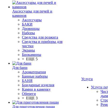
Аксессуары для печей и
каминов
Аксессуары
БАКИ
Дровницы
Наборы
Средства для розжига
Средства и приборы для
чистки
Экраны
Биокамины
+ ЕЩЕ 5
Для бани
Ароматерапия
Банные наборы
Услуги
БАНЯ
Бондарные изделия
Услуги пе
Камни в каменку
Чис
Обереги
дым
+ ЕЩЕ 3
Стр
Рем
Для приготовления пищи