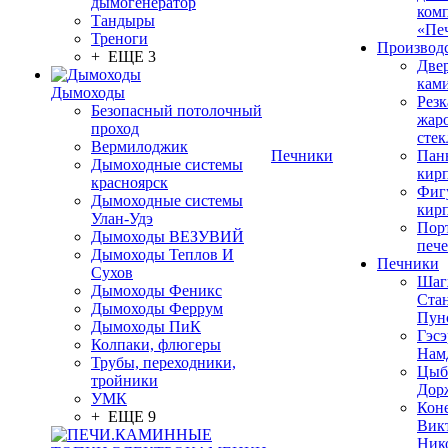
дымогенератор
ком
Тандыры
«Пе
Треноги
Производ
+ ЕЩЕ 3
Две
кам
Дымоходы
Резк
Безопасный потолочный
жар
проход
стек
Вермилоджик
Печники
Пан
Дымоходные системы
кир
красноярск
Фиг
Дымоходные системы
кир
Улан-Удэ
Пор
Дымоходы ВЕЗУВИЙ
печ
Дымоходы Теплов И
Печники
Сухов
Шаг
Дымоходы Феникс
Ста
Дымоходы Феррум
Пун
Дымоходы ПиК
Гэсэ
Колпаки, флюгеры
Нам
Трубы, переходники,
Цыб
тройники
Дор
УМК
Кон
+ ЕЩЕ 9
Вик
Ник