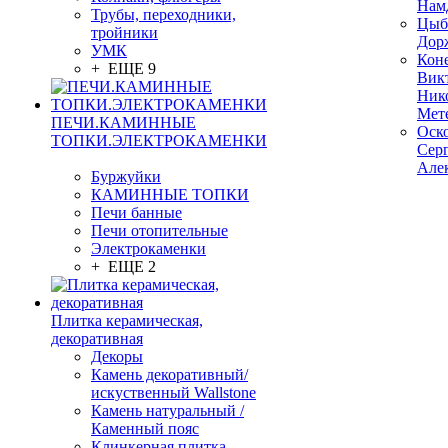
Нам
Трубы, переходники,
Цыб
тройники
Дор
УМК
Кон
+ ЕЩЕ 9
Вик
Ник
Мет
ПЕЧИ.КАМИННЫЕ
Оск
ТОПКИ.ЭЛЕКТРОКАМЕНКИ
Сер
Але
Буржуйки
КАМИННЫЕ ТОПКИ
Печи банные
Печи отопительные
Электрокаменки
+ ЕЩЕ 2
Плитка керамическая,
декоративная
Декоры
Камень декоративный/
искуственный Wallstone
Камень натуральный /
Каменный пояс
Клинкерная плитка