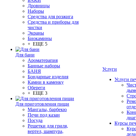
БАКИ
Дровницы
Наборы
Средства для розжига
Средства и приборы для
чистки
Экраны
Биокамины
+ ЕЩЕ 5
Для бани
Ароматерапия
Банные наборы
Услуги
БАНЯ
Бондарные изделия
Услуги пе
Камни в каменку
Чис
Обереги
дым
+ ЕЩЕ 3
Стр
Рем
Для приготовления пищи
отде
Мангалы, барбекю
Конс
Печи под казан
диа
Посуда
Курсы пе
Решетки для гриля,
Кур
вертел, шампура,
дела