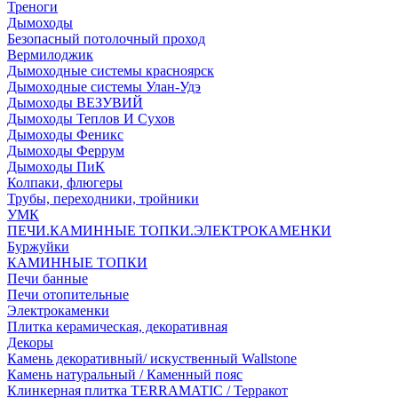
Треноги
Дымоходы
Безопасный потолочный проход
Вермилоджик
Дымоходные системы красноярск
Дымоходные системы Улан-Удэ
Дымоходы ВЕЗУВИЙ
Дымоходы Теплов И Сухов
Дымоходы Феникс
Дымоходы Феррум
Дымоходы ПиК
Колпаки, флюгеры
Трубы, переходники, тройники
УМК
ПЕЧИ.КАМИННЫЕ ТОПКИ.ЭЛЕКТРОКАМЕНКИ
Буржуйки
КАМИННЫЕ ТОПКИ
Печи банные
Печи отопительные
Электрокаменки
Плитка керамическая, декоративная
Декоры
Камень декоративный/ искуственный Wallstone
Камень натуральный / Каменный пояс
Клинкерная плитка TERRAMATIC / Терракот