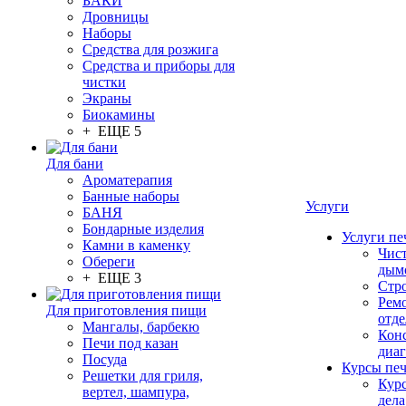
БАКИ
Дровницы
Наборы
Средства для розжига
Средства и приборы для
чистки
Экраны
Биокамины
+ ЕЩЕ 5
Для бани
Ароматерапия
Банные наборы
Услуги
БАНЯ
Бондарные изделия
Услуги пе
Камни в каменку
Чис
Обереги
дым
+ ЕЩЕ 3
Стр
Рем
Для приготовления пищи
отде
Мангалы, барбекю
Конс
Печи под казан
диа
Посуда
Курсы пе
Решетки для гриля,
Кур
вертел, шампура,
дела