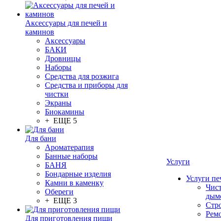
Аксессуары для печей и
каминов
Аксессуары
БАКИ
Дровницы
Наборы
Средства для розжига
Средства и приборы для
чистки
Экраны
Биокамины
+ ЕЩЕ 5
Для бани
Ароматерапия
Банные наборы
Услуги
БАНЯ
Бондарные изделия
Услуги пе
Камни в каменку
Чис
Обереги
дым
+ ЕЩЕ 3
Стр
Рем
Для приготовления пищи