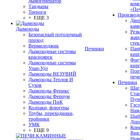
дымогенератор
ком
Тандыры
«Пе
Треноги
Производ
+ ЕЩЕ 3
Две
кам
Дымоходы
Резк
Безопасный потолочный
жар
проход
стек
Вермилоджик
Печники
Пан
Дымоходные системы
кир
красноярск
Фиг
Дымоходные системы
кир
Улан-Удэ
Пор
Дымоходы ВЕЗУВИЙ
печ
Дымоходы Теплов И
Печники
Сухов
Шаг
Дымоходы Феникс
Ста
Дымоходы Феррум
Пун
Дымоходы ПиК
Гэсэ
Колпаки, флюгеры
Нам
Трубы, переходники,
Цыб
тройники
Дор
УМК
Кон
+ ЕЩЕ 9
Вик
Ник