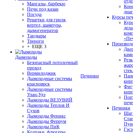
отде
Мангалы, барбекю
Конс
Печи под казан
диа
Посуда
Курсы пе
Решетки для гриля,
Кур
вертел, шампура,
дела
дымогенератор
ком
Тандыры
«Пе
Треноги
Производ
+ ЕЩЕ 3
Две
кам
Дымоходы
Резк
Безопасный потолочный
жар
проход
стек
Вермилоджик
Печники
Пан
Дымоходные системы
кир
красноярск
Фиг
Дымоходные системы
кир
Улан-Удэ
Пор
Дымоходы ВЕЗУВИЙ
печ
Дымоходы Теплов И
Печники
Сухов
Шаг
Дымоходы Феникс
Ста
Дымоходы Феррум
Пун
Дымоходы ПиК
Гэсэ
Колпаки, флюгеры