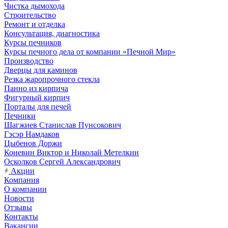
Чистка дымохода
Строительство
Ремонт и отделка
Консультация, диагностика
Курсы печников
Курсы печного дела от компании «Печной Мир»
Производство
Дверцы для каминов
Резка жаропрочного стекла
Панно из кирпича
Фигурный кирпич
Порталы для печей
Печники
Шагжиев Станислав Пунсокович
Гэсэр Намдаков
Цыбенов Доржи
Коневин Виктор и Николай Метелкин
Осколков Сергей Александрович
Акции
Компания
О компании
Новости
Отзывы
Контакты
Вакансии