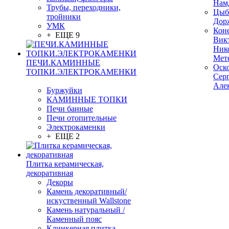
Нам
Трубы, переходники,
Цыб
тройники
Дор
УМК
Кон
+ ЕЩЕ 9
Вик
Ник
Мет
ПЕЧИ.КАМИННЫЕ
Оск
ТОПКИ.ЭЛЕКТРОКАМЕНКИ
Сер
Але
Буржуйки
КАМИННЫЕ ТОПКИ
Печи банные
Печи отопительные
Электрокаменки
+ ЕЩЕ 2
Плитка керамическая,
декоративная
Декоры
Камень декоративный/
искуственный Wallstone
Камень натуральный /
Каменный пояс
Клинкерная плитка