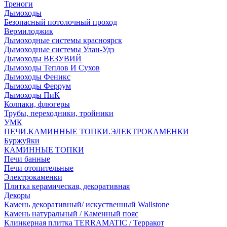
Треноги
Дымоходы
Безопасный потолочный проход
Вермилоджик
Дымоходные системы красноярск
Дымоходные системы Улан-Удэ
Дымоходы ВЕЗУВИЙ
Дымоходы Теплов И Сухов
Дымоходы Феникс
Дымоходы Феррум
Дымоходы ПиК
Колпаки, флюгеры
Трубы, переходники, тройники
УМК
ПЕЧИ.КАМИННЫЕ ТОПКИ.ЭЛЕКТРОКАМЕНКИ
Буржуйки
КАМИННЫЕ ТОПКИ
Печи банные
Печи отопительные
Электрокаменки
Плитка керамическая, декоративная
Декоры
Камень декоративный/ искуственный Wallstone
Камень натуральный / Каменный пояс
Клинкерная плитка TERRAMATIC / Терракот