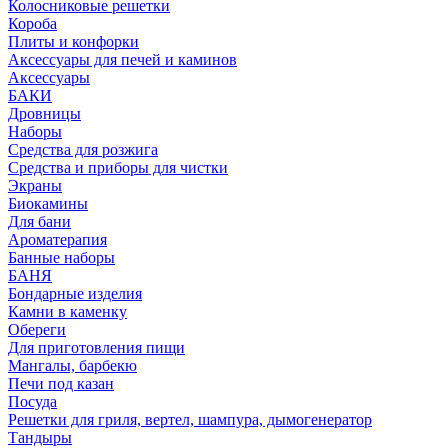
Колосниковые решетки
Короба
Плиты и конфорки
Аксессуары для печей и каминов
Аксессуары
БАКИ
Дровницы
Наборы
Средства для розжига
Средства и приборы для чистки
Экраны
Биокамины
Для бани
Ароматерапия
Банные наборы
БАНЯ
Бондарные изделия
Камни в каменку
Обереги
Для приготовления пищи
Мангалы, барбекю
Печи под казан
Посуда
Решетки для гриля, вертел, шампура, дымогенератор
Тандыры