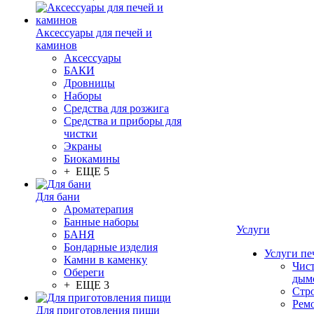
Аксессуары для печей и
каминов
Аксессуары
БАКИ
Дровницы
Наборы
Средства для розжига
Средства и приборы для
чистки
Экраны
Биокамины
+ ЕЩЕ 5
Для бани
Ароматерапия
Банные наборы
Услуги
БАНЯ
Бондарные изделия
Услуги пе
Камни в каменку
Чис
Обереги
дым
+ ЕЩЕ 3
Стр
Рем
Для приготовления пищи