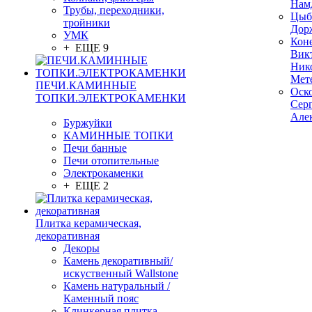
Нам
Трубы, переходники,
Цыб
тройники
Дор
УМК
Кон
+ ЕЩЕ 9
Вик
Ник
Мет
ПЕЧИ.КАМИННЫЕ
Оск
ТОПКИ.ЭЛЕКТРОКАМЕНКИ
Сер
Але
Буржуйки
КАМИННЫЕ ТОПКИ
Печи банные
Печи отопительные
Электрокаменки
+ ЕЩЕ 2
Плитка керамическая,
декоративная
Декоры
Камень декоративный/
искуственный Wallstone
Камень натуральный /
Каменный пояс
Клинкерная плитка