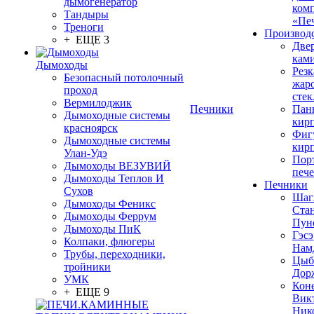
дымогенератор
ком
Тандыры
«Пе
Треноги
Производ
+ ЕЩЕ 3
Две
кам
Дымоходы
Резк
Безопасный потолочный
жар
проход
стек
Вермилоджик
Печники
Пан
Дымоходные системы
кир
красноярск
Фиг
Дымоходные системы
кир
Улан-Удэ
Пор
Дымоходы ВЕЗУВИЙ
печ
Дымоходы Теплов И
Печники
Сухов
Шаг
Дымоходы Феникс
Ста
Дымоходы Феррум
Пун
Дымоходы ПиК
Гэсэ
Колпаки, флюгеры
Нам
Трубы, переходники,
Цыб
тройники
Дор
УМК
Кон
+ ЕЩЕ 9
Вик
Ник