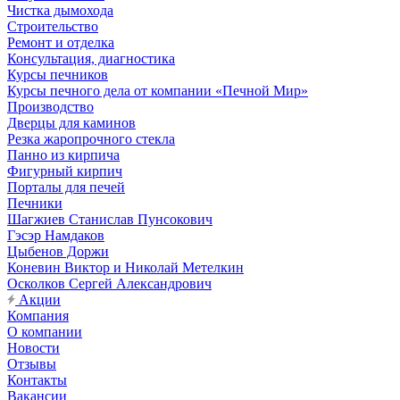
Чистка дымохода
Строительство
Ремонт и отделка
Консультация, диагностика
Курсы печников
Курсы печного дела от компании «Печной Мир»
Производство
Дверцы для каминов
Резка жаропрочного стекла
Панно из кирпича
Фигурный кирпич
Порталы для печей
Печники
Шагжиев Станислав Пунсокович
Гэсэр Намдаков
Цыбенов Доржи
Коневин Виктор и Николай Метелкин
Осколков Сергей Александрович
Акции
Компания
О компании
Новости
Отзывы
Контакты
Вакансии