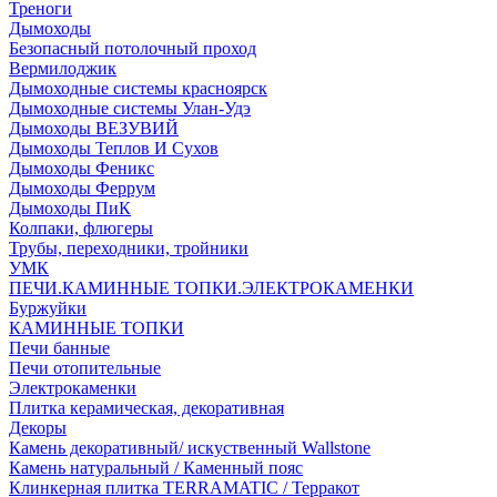
Треноги
Дымоходы
Безопасный потолочный проход
Вермилоджик
Дымоходные системы красноярск
Дымоходные системы Улан-Удэ
Дымоходы ВЕЗУВИЙ
Дымоходы Теплов И Сухов
Дымоходы Феникс
Дымоходы Феррум
Дымоходы ПиК
Колпаки, флюгеры
Трубы, переходники, тройники
УМК
ПЕЧИ.КАМИННЫЕ ТОПКИ.ЭЛЕКТРОКАМЕНКИ
Буржуйки
КАМИННЫЕ ТОПКИ
Печи банные
Печи отопительные
Электрокаменки
Плитка керамическая, декоративная
Декоры
Камень декоративный/ искуственный Wallstone
Камень натуральный / Каменный пояс
Клинкерная плитка TERRAMATIC / Терракот