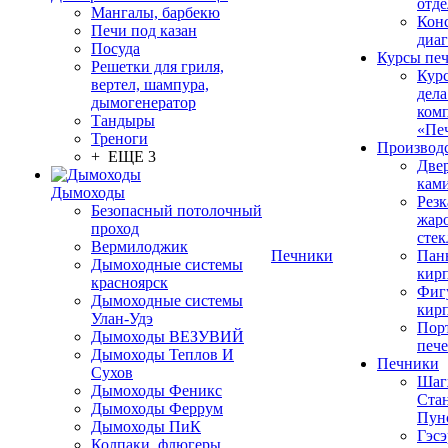
отде
Мангалы, барбекю
Конс
Печи под казан
диа
Посуда
Курсы пе
Решетки для гриля,
Кур
вертел, шампура,
дела
дымогенератор
ком
Тандыры
«Пе
Треноги
Производ
+ ЕЩЕ 3
Две
кам
Дымоходы
Резк
Безопасный потолочный
жар
проход
стек
Вермилоджик
Печники
Пан
Дымоходные системы
кир
красноярск
Фиг
Дымоходные системы
кир
Улан-Удэ
Пор
Дымоходы ВЕЗУВИЙ
печ
Дымоходы Теплов И
Печники
Сухов
Шаг
Дымоходы Феникс
Ста
Дымоходы Феррум
Пун
Дымоходы ПиК
Гэсэ
Колпаки, флюгеры