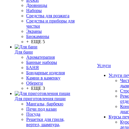
БАКИ
Дровницы
Наборы
Средства для розжига
Средства и приборы для
чистки
Экраны
Биокамины
+ ЕЩЕ 5
Для бани
Ароматерапия
Банные наборы
Услуги
БАНЯ
Бондарные изделия
Услуги пе
Камни в каменку
Чис
Обереги
дым
+ ЕЩЕ 3
Стр
Рем
Для приготовления пищи
отде
Мангалы, барбекю
Конс
Печи под казан
диа
Посуда
Курсы пе
Решетки для гриля,
Кур
вертел, шампура,
дела