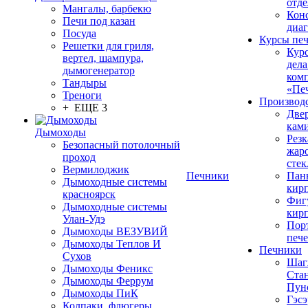
отде
Мангалы, барбекю
Конс
Печи под казан
диа
Посуда
Курсы пе
Решетки для гриля,
Кур
вертел, шампура,
дела
дымогенератор
ком
Тандыры
«Пе
Треноги
Производ
+ ЕЩЕ 3
Две
кам
Дымоходы
Резк
Безопасный потолочный
жар
проход
стек
Вермилоджик
Печники
Пан
Дымоходные системы
кир
красноярск
Фиг
Дымоходные системы
кир
Улан-Удэ
Пор
Дымоходы ВЕЗУВИЙ
печ
Дымоходы Теплов И
Печники
Сухов
Шаг
Дымоходы Феникс
Ста
Дымоходы Феррум
Пун
Дымоходы ПиК
Гэсэ
Колпаки, флюгеры