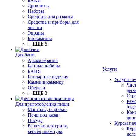
БАКИ
Дровницы
Наборы
Средства для розжига
Средства и приборы для
чистки
Экраны
Биокамины
+ ЕЩЕ 5
Для бани
Ароматерапия
Банные наборы
Услуги
БАНЯ
Бондарные изделия
Услуги пе
Камни в каменку
Чис
Обереги
дым
+ ЕЩЕ 3
Стр
Рем
Для приготовления пищи
отде
Мангалы, барбекю
Конс
Печи под казан
диа
Посуда
Курсы пе
Решетки для гриля,
Кур
вертел, шампура,
дела