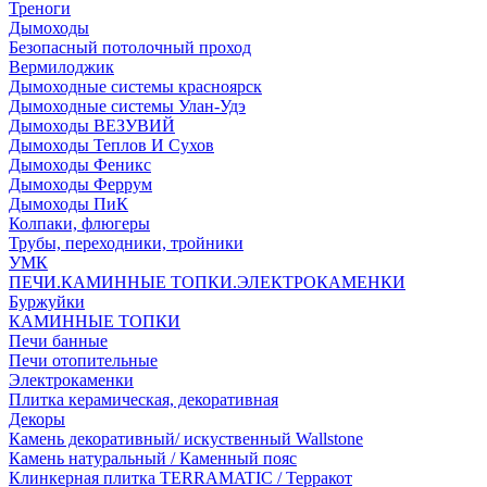
Треноги
Дымоходы
Безопасный потолочный проход
Вермилоджик
Дымоходные системы красноярск
Дымоходные системы Улан-Удэ
Дымоходы ВЕЗУВИЙ
Дымоходы Теплов И Сухов
Дымоходы Феникс
Дымоходы Феррум
Дымоходы ПиК
Колпаки, флюгеры
Трубы, переходники, тройники
УМК
ПЕЧИ.КАМИННЫЕ ТОПКИ.ЭЛЕКТРОКАМЕНКИ
Буржуйки
КАМИННЫЕ ТОПКИ
Печи банные
Печи отопительные
Электрокаменки
Плитка керамическая, декоративная
Декоры
Камень декоративный/ искуственный Wallstone
Камень натуральный / Каменный пояс
Клинкерная плитка TERRAMATIC / Терракот