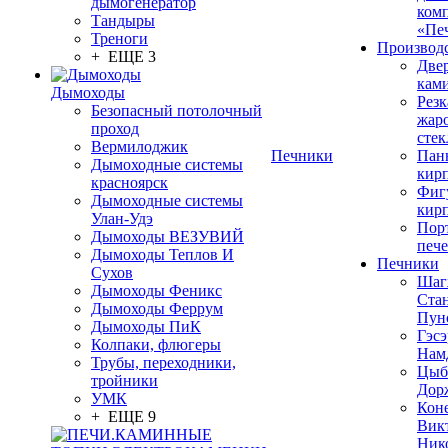
дымогенератор
ком
Тандыры
«Пе
Треноги
Производ
+ ЕЩЕ 3
Две
кам
Дымоходы
Резк
Безопасный потолочный
жар
проход
стек
Вермилоджик
Печники
Пан
Дымоходные системы
кир
красноярск
Фиг
Дымоходные системы
кир
Улан-Удэ
Пор
Дымоходы ВЕЗУВИЙ
печ
Дымоходы Теплов И
Печники
Сухов
Шаг
Дымоходы Феникс
Ста
Дымоходы Феррум
Пун
Дымоходы ПиК
Гэсэ
Колпаки, флюгеры
Нам
Трубы, переходники,
Цыб
тройники
Дор
УМК
Кон
+ ЕЩЕ 9
Вик
Ник