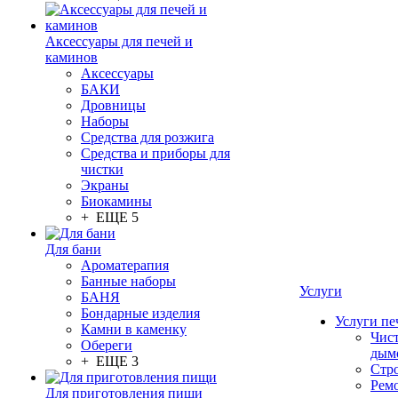
Аксессуары для печей и
каминов
Аксессуары
БАКИ
Дровницы
Наборы
Средства для розжига
Средства и приборы для
чистки
Экраны
Биокамины
+ ЕЩЕ 5
Для бани
Ароматерапия
Банные наборы
Услуги
БАНЯ
Бондарные изделия
Услуги пе
Камни в каменку
Чис
Обереги
дым
+ ЕЩЕ 3
Стр
Рем
Для приготовления пищи