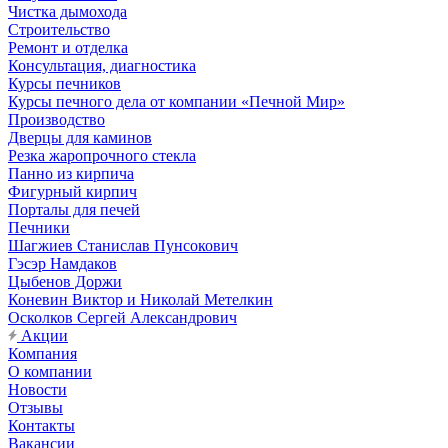
Чистка дымохода
Строительство
Ремонт и отделка
Консультация, диагностика
Курсы печников
Курсы печного дела от компании «Печной Мир»
Производство
Дверцы для каминов
Резка жаропрочного стекла
Панно из кирпича
Фигурный кирпич
Порталы для печей
Печники
Шагжиев Станислав Пунсокович
Гэсэр Намдаков
Цыбенов Доржи
Коневин Виктор и Николай Метелкин
Осколков Сергей Александрович
Акции
Компания
О компании
Новости
Отзывы
Контакты
Вакансии