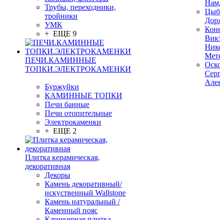
Нам
Трубы, переходники,
Цыб
тройники
Дор
УМК
Кон
+ ЕЩЕ 9
Вик
Ник
Мет
ПЕЧИ.КАМИННЫЕ
Оск
ТОПКИ.ЭЛЕКТРОКАМЕНКИ
Сер
Але
Буржуйки
КАМИННЫЕ ТОПКИ
Печи банные
Печи отопительные
Электрокаменки
+ ЕЩЕ 2
Плитка керамическая,
декоративная
Декоры
Камень декоративный/
искуственный Wallstone
Камень натуральный /
Каменный пояс
Клинкерная плитка