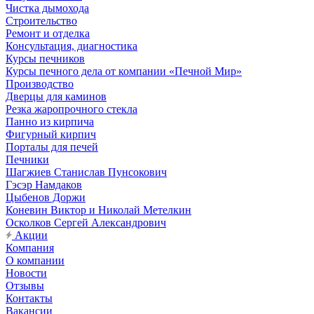
Чистка дымохода
Строительство
Ремонт и отделка
Консультация, диагностика
Курсы печников
Курсы печного дела от компании «Печной Мир»
Производство
Дверцы для каминов
Резка жаропрочного стекла
Панно из кирпича
Фигурный кирпич
Порталы для печей
Печники
Шагжиев Станислав Пунсокович
Гэсэр Намдаков
Цыбенов Доржи
Коневин Виктор и Николай Метелкин
Осколков Сергей Александрович
Акции
Компания
О компании
Новости
Отзывы
Контакты
Вакансии