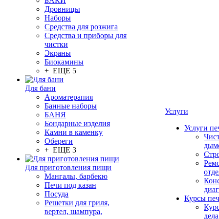
БАКИ
Дровницы
Наборы
Средства для розжига
Средства и приборы для
чистки
Экраны
Биокамины
+ ЕЩЕ 5
Для бани
Ароматерапия
Банные наборы
Услуги
БАНЯ
Бондарные изделия
Услуги пе
Камни в каменку
Чис
Обереги
дым
+ ЕЩЕ 3
Стр
Рем
Для приготовления пищи
отде
Мангалы, барбекю
Конс
Печи под казан
диа
Посуда
Курсы пе
Решетки для гриля,
Кур
вертел, шампура,
дела