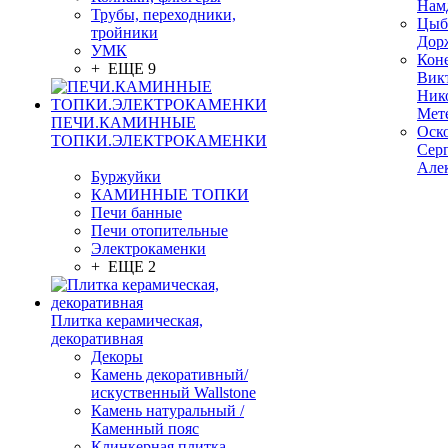
Нам
Трубы, переходники,
Цыб
тройники
Дор
УМК
Кон
+ ЕЩЕ 9
Вик
Ник
Мет
ПЕЧИ.КАМИННЫЕ
Оск
ТОПКИ.ЭЛЕКТРОКАМЕНКИ
Сер
Але
Буржуйки
КАМИННЫЕ ТОПКИ
Печи банные
Печи отопительные
Электрокаменки
+ ЕЩЕ 2
Плитка керамическая,
декоративная
Декоры
Камень декоративный/
искуственный Wallstone
Камень натуральный /
Каменный пояс
Клинкерная плитка