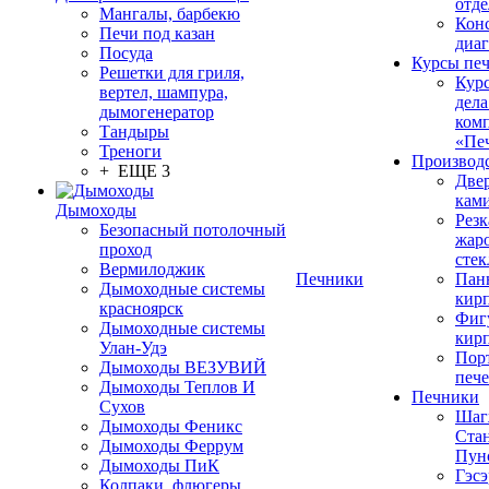
отде
Мангалы, барбекю
Конс
Печи под казан
диа
Посуда
Курсы пе
Решетки для гриля,
Кур
вертел, шампура,
дела
дымогенератор
ком
Тандыры
«Пе
Треноги
Производ
+ ЕЩЕ 3
Две
кам
Дымоходы
Резк
Безопасный потолочный
жар
проход
стек
Вермилоджик
Печники
Пан
Дымоходные системы
кир
красноярск
Фиг
Дымоходные системы
кир
Улан-Удэ
Пор
Дымоходы ВЕЗУВИЙ
печ
Дымоходы Теплов И
Печники
Сухов
Шаг
Дымоходы Феникс
Ста
Дымоходы Феррум
Пун
Дымоходы ПиК
Гэсэ
Колпаки, флюгеры