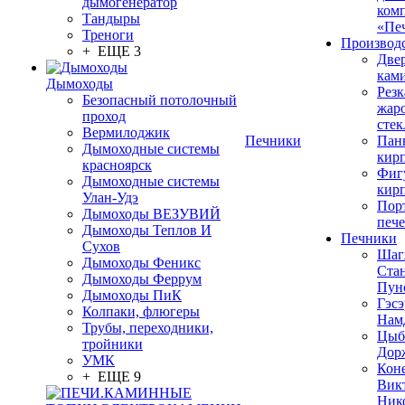
дымогенератор
ком
Тандыры
«Пе
Треноги
Производ
+ ЕЩЕ 3
Две
кам
Дымоходы
Резк
Безопасный потолочный
жар
проход
стек
Вермилоджик
Печники
Пан
Дымоходные системы
кир
красноярск
Фиг
Дымоходные системы
кир
Улан-Удэ
Пор
Дымоходы ВЕЗУВИЙ
печ
Дымоходы Теплов И
Печники
Сухов
Шаг
Дымоходы Феникс
Ста
Дымоходы Феррум
Пун
Дымоходы ПиК
Гэсэ
Колпаки, флюгеры
Нам
Трубы, переходники,
Цыб
тройники
Дор
УМК
Кон
+ ЕЩЕ 9
Вик
Ник