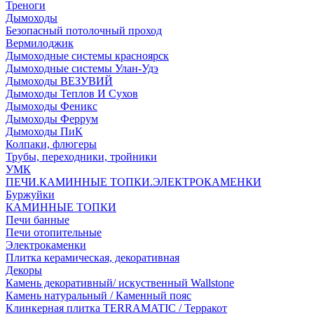
Треноги
Дымоходы
Безопасный потолочный проход
Вермилоджик
Дымоходные системы красноярск
Дымоходные системы Улан-Удэ
Дымоходы ВЕЗУВИЙ
Дымоходы Теплов И Сухов
Дымоходы Феникс
Дымоходы Феррум
Дымоходы ПиК
Колпаки, флюгеры
Трубы, переходники, тройники
УМК
ПЕЧИ.КАМИННЫЕ ТОПКИ.ЭЛЕКТРОКАМЕНКИ
Буржуйки
КАМИННЫЕ ТОПКИ
Печи банные
Печи отопительные
Электрокаменки
Плитка керамическая, декоративная
Декоры
Камень декоративный/ искуственный Wallstone
Камень натуральный / Каменный пояс
Клинкерная плитка TERRAMATIC / Терракот