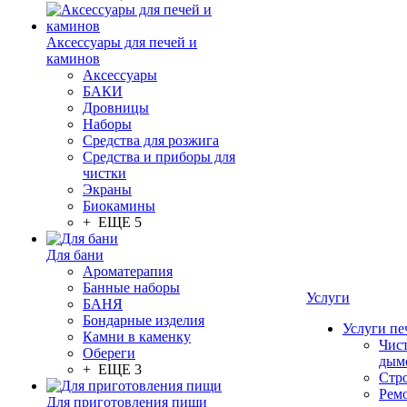
Аксессуары для печей и
каминов
Аксессуары
БАКИ
Дровницы
Наборы
Средства для розжига
Средства и приборы для
чистки
Экраны
Биокамины
+ ЕЩЕ 5
Для бани
Ароматерапия
Банные наборы
Услуги
БАНЯ
Бондарные изделия
Услуги пе
Камни в каменку
Чис
Обереги
дым
+ ЕЩЕ 3
Стр
Рем
Для приготовления пищи