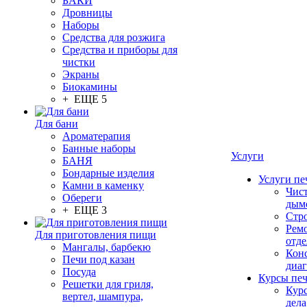
БАКИ
Дровницы
Наборы
Средства для розжига
Средства и приборы для
чистки
Экраны
Биокамины
+ ЕЩЕ 5
Для бани
Ароматерапия
Банные наборы
Услуги
БАНЯ
Бондарные изделия
Услуги пе
Камни в каменку
Чис
Обереги
дым
+ ЕЩЕ 3
Стр
Рем
Для приготовления пищи
отде
Мангалы, барбекю
Конс
Печи под казан
диа
Посуда
Курсы пе
Решетки для гриля,
Кур
вертел, шампура,
дела