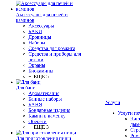
Аксессуары для печей и
каминов
Аксессуары
БАКИ
Дровницы
Наборы
Средства для розжига
Средства и приборы для
чистки
Экраны
Биокамины
+ ЕЩЕ 5
Для бани
Ароматерапия
Банные наборы
Услуги
БАНЯ
Бондарные изделия
Услуги пе
Камни в каменку
Чис
Обереги
дым
+ ЕЩЕ 3
Стр
Рем
Для приготовления пищи