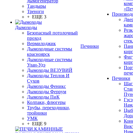
дымогенератор
ком
Тандыры
«Пе
Треноги
Производ
+ ЕЩЕ 3
Две
кам
Дымоходы
Резк
Безопасный потолочный
жар
проход
стек
Вермилоджик
Печники
Пан
Дымоходные системы
кир
красноярск
Фиг
Дымоходные системы
кир
Улан-Удэ
Пор
Дымоходы ВЕЗУВИЙ
печ
Дымоходы Теплов И
Печники
Сухов
Шаг
Дымоходы Феникс
Ста
Дымоходы Феррум
Пун
Дымоходы ПиК
Гэсэ
Колпаки, флюгеры
Нам
Трубы, переходники,
Цыб
тройники
Дор
УМК
Кон
+ ЕЩЕ 9
Вик
Ник