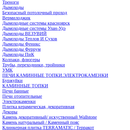
Треноги
Дымоходы
Безопасный потолочный проход
Вермилоджик
Дымоходные системы красноярск
Дымоходные системы Улан-Удэ
Дымоходы ВЕЗУВИЙ
Дымоходы Теплов И Сухов
Дымоходы Феникс
Дымоходы Феррум
Дымоходы ПиК
Колпаки, флюгеры
Трубы, переходники, тройники
УМК
ПЕЧИ.КАМИННЫЕ ТОПКИ.ЭЛЕКТРОКАМЕНКИ
Буржуйки
КАМИННЫЕ ТОПКИ
Печи банные
Печи отопительные
Электрокаменки
Плитка керамическая, декоративная
Декоры
Камень декоративный/ искуственный Wallstone
Камень натуральный / Каменный пояс
Клинкерная плитка TERRAMATIC / Терракот