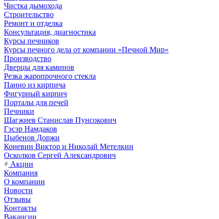
Чистка дымохода
Строительство
Ремонт и отделка
Консультация, диагностика
Курсы печников
Курсы печного дела от компании «Печной Мир»
Производство
Дверцы для каминов
Резка жаропрочного стекла
Панно из кирпича
Фигурный кирпич
Порталы для печей
Печники
Шагжиев Станислав Пунсокович
Гэсэр Намдаков
Цыбенов Доржи
Коневин Виктор и Николай Метелкин
Осколков Сергей Александрович
Акции
Компания
О компании
Новости
Отзывы
Контакты
Вакансии