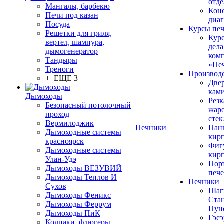
отде
Мангалы, барбекю
Конс
Печи под казан
диа
Посуда
Курсы пе
Решетки для гриля,
Кур
вертел, шампура,
дела
дымогенератор
ком
Тандыры
«Пе
Треноги
Производ
+ ЕЩЕ 3
Две
кам
Дымоходы
Резк
Безопасный потолочный
жар
проход
стек
Вермилоджик
Печники
Пан
Дымоходные системы
кир
красноярск
Фиг
Дымоходные системы
кир
Улан-Удэ
Пор
Дымоходы ВЕЗУВИЙ
печ
Дымоходы Теплов И
Печники
Сухов
Шаг
Дымоходы Феникс
Ста
Дымоходы Феррум
Пун
Дымоходы ПиК
Гэсэ
Колпаки, флюгеры