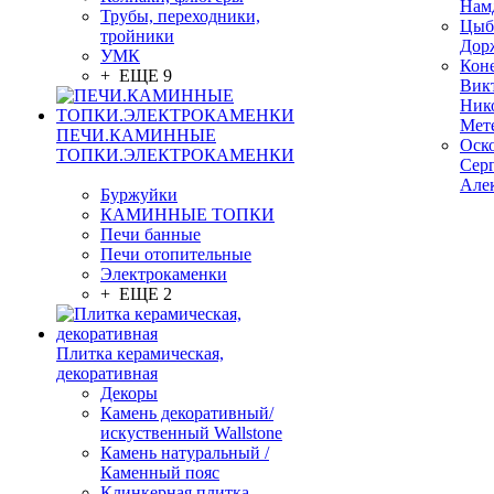
Нам
Трубы, переходники,
Цыб
тройники
Дор
УМК
Кон
+ ЕЩЕ 9
Вик
Ник
Мет
ПЕЧИ.КАМИННЫЕ
Оск
ТОПКИ.ЭЛЕКТРОКАМЕНКИ
Сер
Але
Буржуйки
КАМИННЫЕ ТОПКИ
Печи банные
Печи отопительные
Электрокаменки
+ ЕЩЕ 2
Плитка керамическая,
декоративная
Декоры
Камень декоративный/
искуственный Wallstone
Камень натуральный /
Каменный пояс
Клинкерная плитка