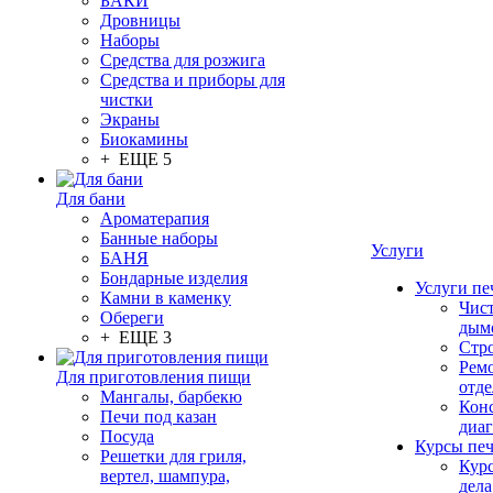
БАКИ
Дровницы
Наборы
Средства для розжига
Средства и приборы для
чистки
Экраны
Биокамины
+ ЕЩЕ 5
Для бани
Ароматерапия
Банные наборы
Услуги
БАНЯ
Бондарные изделия
Услуги пе
Камни в каменку
Чис
Обереги
дым
+ ЕЩЕ 3
Стр
Рем
Для приготовления пищи
отде
Мангалы, барбекю
Конс
Печи под казан
диа
Посуда
Курсы пе
Решетки для гриля,
Кур
вертел, шампура,
дела