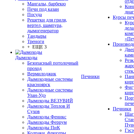
отде
Мангалы, барбекю
Конс
Печи под казан
диа
Посуда
Курсы пе
Решетки для гриля,
Кур
вертел, шампура,
дела
дымогенератор
ком
Тандыры
«Пе
Треноги
Производ
+ ЕЩЕ 3
Две
кам
Дымоходы
Резк
Безопасный потолочный
жар
проход
стек
Вермилоджик
Печники
Пан
Дымоходные системы
кир
красноярск
Фиг
Дымоходные системы
кир
Улан-Удэ
Пор
Дымоходы ВЕЗУВИЙ
печ
Дымоходы Теплов И
Печники
Сухов
Шаг
Дымоходы Феникс
Ста
Дымоходы Феррум
Пун
Дымоходы ПиК
Гэсэ
Колпаки, флюгеры