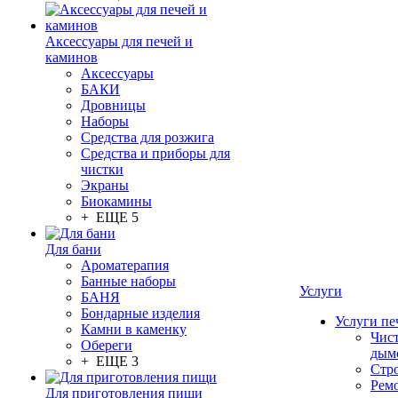
Аксессуары для печей и
каминов
Аксессуары
БАКИ
Дровницы
Наборы
Средства для розжига
Средства и приборы для
чистки
Экраны
Биокамины
+ ЕЩЕ 5
Для бани
Ароматерапия
Банные наборы
Услуги
БАНЯ
Бондарные изделия
Услуги пе
Камни в каменку
Чис
Обереги
дым
+ ЕЩЕ 3
Стр
Рем
Для приготовления пищи