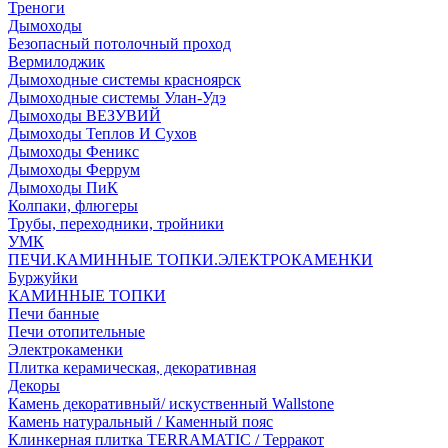
Треноги
Дымоходы
Безопасный потолочный проход
Вермилоджик
Дымоходные системы красноярск
Дымоходные системы Улан-Удэ
Дымоходы ВЕЗУВИЙ
Дымоходы Теплов И Сухов
Дымоходы Феникс
Дымоходы Феррум
Дымоходы ПиК
Колпаки, флюгеры
Трубы, переходники, тройники
УМК
ПЕЧИ.КАМИННЫЕ ТОПКИ.ЭЛЕКТРОКАМЕНКИ
Буржуйки
КАМИННЫЕ ТОПКИ
Печи банные
Печи отопительные
Электрокаменки
Плитка керамическая, декоративная
Декоры
Камень декоративный/ искуственный Wallstone
Камень натуральный / Каменный пояс
Клинкерная плитка TERRAMATIC / Терракот