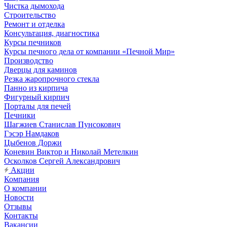
Чистка дымохода
Строительство
Ремонт и отделка
Консультация, диагностика
Курсы печников
Курсы печного дела от компании «Печной Мир»
Производство
Дверцы для каминов
Резка жаропрочного стекла
Панно из кирпича
Фигурный кирпич
Порталы для печей
Печники
Шагжиев Станислав Пунсокович
Гэсэр Намдаков
Цыбенов Доржи
Коневин Виктор и Николай Метелкин
Осколков Сергей Александрович
Акции
Компания
О компании
Новости
Отзывы
Контакты
Вакансии