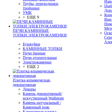
Нам
Трубы, переходники,
Цыб
тройники
Дор
УМК
Кон
+ ЕЩЕ 9
Вик
Ник
Мет
ПЕЧИ.КАМИННЫЕ
Оск
ТОПКИ.ЭЛЕКТРОКАМЕНКИ
Сер
Але
Буржуйки
КАМИННЫЕ ТОПКИ
Печи банные
Печи отопительные
Электрокаменки
+ ЕЩЕ 2
Плитка керамическая,
декоративная
Декоры
Камень декоративный/
искуственный Wallstone
Камень натуральный /
Каменный пояс
Клинкерная плитка