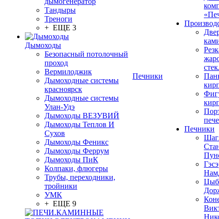
дымогенератор
ком
Тандыры
«Пе
Треноги
Производ
+ ЕЩЕ 3
Две
кам
Дымоходы
Резк
Безопасный потолочный
жар
проход
стек
Вермилоджик
Печники
Пан
Дымоходные системы
кир
красноярск
Фиг
Дымоходные системы
кир
Улан-Удэ
Пор
Дымоходы ВЕЗУВИЙ
печ
Дымоходы Теплов И
Печники
Сухов
Шаг
Дымоходы Феникс
Ста
Дымоходы Феррум
Пун
Дымоходы ПиК
Гэсэ
Колпаки, флюгеры
Нам
Трубы, переходники,
Цыб
тройники
Дор
УМК
Кон
+ ЕЩЕ 9
Вик
Ник