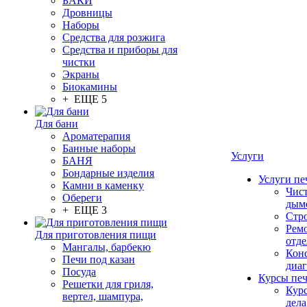
БАКИ
Дровницы
Наборы
Средства для розжига
Средства и приборы для
чистки
Экраны
Биокамины
+ ЕЩЕ 5
Для бани
Ароматерапия
Банные наборы
Услуги
БАНЯ
Бондарные изделия
Услуги пе
Камни в каменку
Чис
Обереги
дым
+ ЕЩЕ 3
Стр
Рем
Для приготовления пищи
отде
Мангалы, барбекю
Конс
Печи под казан
диа
Посуда
Курсы пе
Решетки для гриля,
Кур
вертел, шампура,
дела