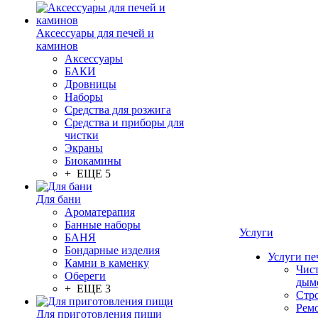
Аксессуары для печей и
каминов
Аксессуары
БАКИ
Дровницы
Наборы
Средства для розжига
Средства и приборы для
чистки
Экраны
Биокамины
+ ЕЩЕ 5
Для бани
Ароматерапия
Банные наборы
Услуги
БАНЯ
Бондарные изделия
Услуги пе
Камни в каменку
Чис
Обереги
дым
+ ЕЩЕ 3
Стр
Рем
Для приготовления пищи