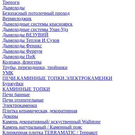
Треноги
Дымоходы
Безопасный потолочный проход
Вермилоджик
Дымоходные системы красноярск
Дымоходные системы Улан-Удэ
Дымоходы ВЕЗУВИЙ
Дымоходы Теплов И Сухов
Дымоходы Феникс
Дымоходы Феррум
Дымоходы ПиК
Колпаки, флюгеры
Трубы, переходники, тройники
УМК
ПЕЧИ.КАМИННЫЕ ТОПКИ.ЭЛЕКТРОКАМЕНКИ
Буржуйки
КАМИННЫЕ ТОПКИ
Печи банные
Печи отопительные
Электрокаменки
Плитка керамическая, декоративная
Декоры
Камень декоративный/ искуственный Wallstone
Камень натуральный / Каменный пояс
Клинкерная плитка TERRAMATIC / Терракот