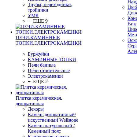
Нам
Трубы, переходники,
Цыб
тройники
Дор
УМК
Кон
+ ЕЩЕ 9
Вик
Ник
Мет
ПЕЧИ.КАМИННЫЕ
Оск
ТОПКИ.ЭЛЕКТРОКАМЕНКИ
Сер
Але
Буржуйки
КАМИННЫЕ ТОПКИ
Печи банные
Печи отопительные
Электрокаменки
+ ЕЩЕ 2
Плитка керамическая,
декоративная
Декоры
Камень декоративный/
искуственный Wallstone
Камень натуральный /
Каменный пояс
Клинкерная плитка