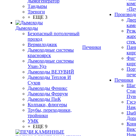
дымогенератор
ком
Тандыры
«Пе
Треноги
Производ
+ ЕЩЕ 3
Две
кам
Дымоходы
Резк
Безопасный потолочный
жар
проход
стек
Вермилоджик
Печники
Пан
Дымоходные системы
кир
красноярск
Фиг
Дымоходные системы
кир
Улан-Удэ
Пор
Дымоходы ВЕЗУВИЙ
печ
Дымоходы Теплов И
Печники
Сухов
Шаг
Дымоходы Феникс
Ста
Дымоходы Феррум
Пун
Дымоходы ПиК
Гэсэ
Колпаки, флюгеры
Нам
Трубы, переходники,
Цыб
тройники
Дор
УМК
Кон
+ ЕЩЕ 9
Вик
Ник