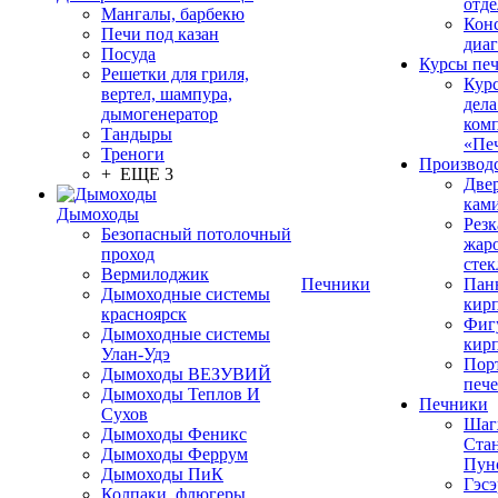
отде
Мангалы, барбекю
Конс
Печи под казан
диа
Посуда
Курсы пе
Решетки для гриля,
Кур
вертел, шампура,
дела
дымогенератор
ком
Тандыры
«Пе
Треноги
Производ
+ ЕЩЕ 3
Две
кам
Дымоходы
Резк
Безопасный потолочный
жар
проход
стек
Вермилоджик
Печники
Пан
Дымоходные системы
кир
красноярск
Фиг
Дымоходные системы
кир
Улан-Удэ
Пор
Дымоходы ВЕЗУВИЙ
печ
Дымоходы Теплов И
Печники
Сухов
Шаг
Дымоходы Феникс
Ста
Дымоходы Феррум
Пун
Дымоходы ПиК
Гэсэ
Колпаки, флюгеры