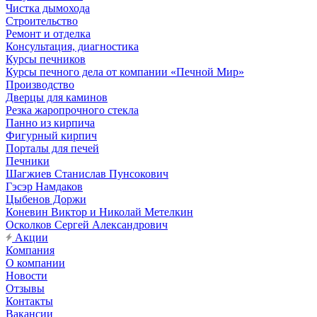
Чистка дымохода
Строительство
Ремонт и отделка
Консультация, диагностика
Курсы печников
Курсы печного дела от компании «Печной Мир»
Производство
Дверцы для каминов
Резка жаропрочного стекла
Панно из кирпича
Фигурный кирпич
Порталы для печей
Печники
Шагжиев Станислав Пунсокович
Гэсэр Намдаков
Цыбенов Доржи
Коневин Виктор и Николай Метелкин
Осколков Сергей Александрович
Акции
Компания
О компании
Новости
Отзывы
Контакты
Вакансии